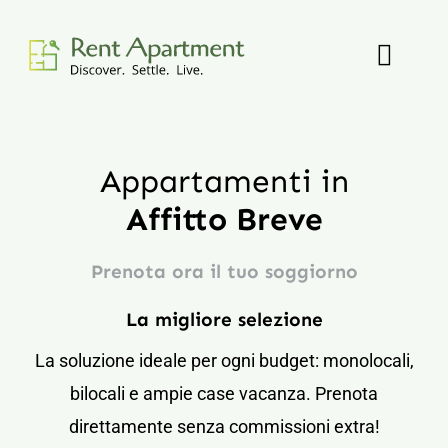
Skip
to
Toggl
content
Navig
Home
Appartamenti in
Appartamenti
Affitto Breve
Contatti
Prenota ora il tuo soggiorno
La migliore selezione
La soluzione ideale per ogni budget: monolocali,
bilocali e ampie case vacanza. Prenota
direttamente senza commissioni extra!